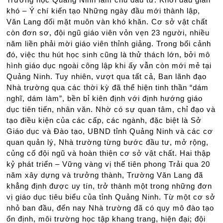
khó – Ý chí kiến tạo Những ngày đầu mới thành lập,
Văn Lang đối mặt muôn vàn khó khăn. Cơ sở vật chất
còn đơn sơ, đội ngũ giáo viên vỏn vẹn 23 người, nhiều
năm liền phải mời giáo viên thỉnh giảng. Trong bối cảnh
đó, việc thu hút học sinh cũng là thử thách lớn, bởi mô
hình giáo dục ngoài công lập khi ấy vẫn còn mới mẻ tại
Quảng Ninh. Tuy nhiên, vượt qua tất cả, Ban lãnh đạo
Nhà trường qua các thời kỳ đã thể hiện tinh thần “dám
nghĩ, dám làm”, bền bỉ kiên định với định hướng giáo
dục tiên tiến, nhân văn. Nhờ có sự quan tâm, chỉ đạo và
tạo điều kiện của các cấp, các ngành, đặc biệt là Sở
Giáo dục và Đào tạo, UBND tỉnh Quảng Ninh và các cơ
quan quản lý, Nhà trường từng bước đầu tư, mở rộng,
củng cố đội ngũ và hoàn thiện cơ sở vật chất. Hai thập
kỷ phát triển – Vững vàng vị thế tiên phong Trải qua 20
năm xây dựng và trưởng thành, Trường Văn Lang đã
khẳng định được uy tín, trở thành một trong những đơn
vị giáo dục tiêu biểu của tỉnh Quảng Ninh. Từ một cơ sở
nhỏ ban đầu, đến nay Nhà trường đã có quy mô đào tạo
ổn định, môi trường học tập khang trang, hiện đại; đội