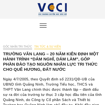
VCCI
ĐẠI DIỆN CỘNG
ĐỒNG DOANH
NGHIỆP DUYÊN HẢI
Duyên
BẮC BỘ
Hải Bắc
Bộ
GÓC NHÌN TRI THỨC
TIN TỨC & SỰ KIÊN
TRƯỜNG VĂN LANG – 20 NĂM KIÊN ĐỊNH MỘT
HÀNH TRÌNH “DÁM NGHĨ, DÁM LÀM”, GÓP
PHẦN ĐÀO TẠO NGUỒN NHÂN LỰC TRI THỨC
CHO QUÊ HƯƠNG, ĐẤT NƯỚC
Ngày 4/7/2005, theo Quyết định số 2231/QĐ-UB của
UBND tỉnh Quảng Ninh, Trường Tiểu học, THCS và
THPT Văn Lang chính thức được thành lập – đánh dấu
sự ra đời của trường tư thục 3 cấp học đầu tiên của tỉnh
Quảng Ninh, do Công ty Cổ phần Sách và Thiết bị
Trường học Quảng Ninh làm chủ đầu tư. Khởi đầu gian