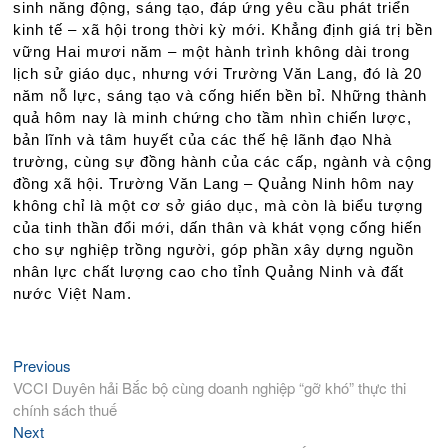
sinh năng động, sáng tạo, đáp ứng yêu cầu phát triển
kinh tế – xã hội trong thời kỳ mới. Khẳng định giá trị bền
vững Hai mươi năm – một hành trình không dài trong
lịch sử giáo dục, nhưng với Trường Văn Lang, đó là 20
năm nỗ lực, sáng tạo và cống hiến bền bỉ. Những thành
quả hôm nay là minh chứng cho tầm nhìn chiến lược,
bản lĩnh và tâm huyết của các thế hệ lãnh đạo Nhà
trường, cùng sự đồng hành của các cấp, ngành và cộng
đồng xã hội. Trường Văn Lang – Quảng Ninh hôm nay
không chỉ là một cơ sở giáo dục, mà còn là biểu tượng
của tinh thần đổi mới, dấn thân và khát vọng cống hiến
cho sự nghiệp trồng người, góp phần xây dựng nguồn
nhân lực chất lượng cao cho tỉnh Quảng Ninh và đất
nước Việt Nam.
Điều
Previous
Previous
post:
VCCI Duyên hải Bắc bộ cùng doanh nghiệp “gỡ khó” thực thi
hướng
chính sách thuế
bài
Next
Next
viết