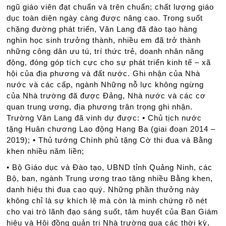
ngũ giáo viên đạt chuẩn và trên chuẩn; chất lượng giáo
dục toàn diện ngày càng được nâng cao. Trong suốt
chặng đường phát triển, Văn Lang đã đào tạo hàng
nghìn học sinh trưởng thành, nhiều em đã trở thành
những công dân ưu tú, trí thức trẻ, doanh nhân năng
động, đóng góp tích cực cho sự phát triển kinh tế – xã
hội của địa phương và đất nước. Ghi nhận của Nhà
nước và các cấp, ngành Những nỗ lực không ngừng
của Nhà trường đã được Đảng, Nhà nước và các cơ
quan trung ương, địa phương trân trọng ghi nhận.
Trường Văn Lang đã vinh dự được: • Chủ tịch nước
tặng Huân chương Lao động Hạng Ba (giai đoạn 2014 –
2019); • Thủ tướng Chính phủ tặng Cờ thi đua và Bằng
khen nhiều năm liền;
• Bộ Giáo dục và Đào tạo, UBND tỉnh Quảng Ninh, các
Bộ, ban, ngành Trung ương trao tặng nhiều Bằng khen,
danh hiệu thi đua cao quý. Những phần thưởng này
không chỉ là sự khích lệ mà còn là minh chứng rõ nét
cho vai trò lãnh đạo sáng suốt, tâm huyết của Ban Giám
hiệu và Hội đồng quản trị Nhà trường qua các thời kỳ,