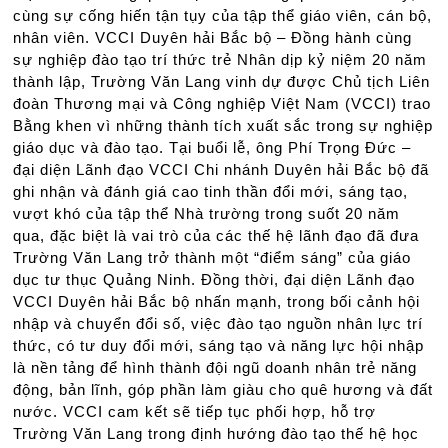
cùng sự cống hiến tận tụy của tập thể giáo viên, cán bộ,
nhân viên. VCCI Duyên hải Bắc bộ – Đồng hành cùng
sự nghiệp đào tạo trí thức trẻ Nhân dịp kỷ niệm 20 năm
thành lập, Trường Văn Lang vinh dự được Chủ tịch Liên
đoàn Thương mại và Công nghiệp Việt Nam (VCCI) trao
Bằng khen vì những thành tích xuất sắc trong sự nghiệp
giáo dục và đào tạo. Tại buổi lễ, ông Phí Trọng Đức –
đại diện Lãnh đạo VCCI Chi nhánh Duyên hải Bắc bộ đã
ghi nhận và đánh giá cao tinh thần đổi mới, sáng tạo,
vượt khó của tập thể Nhà trường trong suốt 20 năm
qua, đặc biệt là vai trò của các thế hệ lãnh đạo đã đưa
Trường Văn Lang trở thành một “điểm sáng” của giáo
dục tư thục Quảng Ninh. Đồng thời, đại diện Lãnh đạo
VCCI Duyên hải Bắc bộ nhấn mạnh, trong bối cảnh hội
nhập và chuyển đổi số, việc đào tạo nguồn nhân lực trí
thức, có tư duy đổi mới, sáng tạo và năng lực hội nhập
là nền tảng để hình thành đội ngũ doanh nhân trẻ năng
động, bản lĩnh, góp phần làm giàu cho quê hương và đất
nước. VCCI cam kết sẽ tiếp tục phối hợp, hỗ trợ
Trường Văn Lang trong định hướng đào tạo thế hệ học