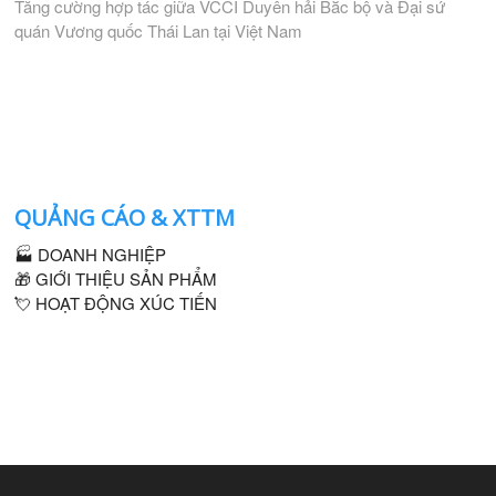
post:
Tăng cường hợp tác giữa VCCI Duyên hải Bắc bộ và Đại sứ
quán Vương quốc Thái Lan tại Việt Nam
QUẢNG CÁO & XTTM
🏭 DOANH NGHIỆP
🎁 GIỚI THIỆU SẢN PHẨM
💘 HOẠT ĐỘNG XÚC TIẾN