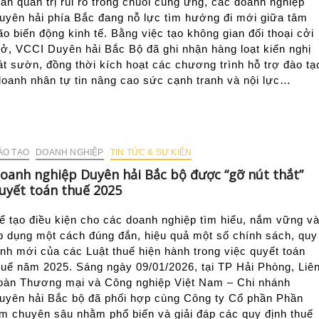
oán quản trị rủi ro trong chuỗi cung ứng, các doanh nghiệp
uyên hải phía Bắc đang nỗ lực tìm hướng đi mới giữa tâm
ão biến động kinh tế. Bằng việc tạo không gian đối thoại cởi
ở, VCCI Duyên hải Bắc Bộ đã ghi nhận hàng loạt kiến nghị
át sườn, đồng thời kích hoạt các chương trình hỗ trợ đào tạ
doanh nhân tự tin nâng cao sức cạnh tranh và nội lực…
ÀO TẠO
DOANH NGHIỆP
TIN TỨC & SỰ KIÊN
oanh nghiệp Duyên hải Bắc bộ được “gỡ nút thắt”
uyết toán thuế 2025
ể tạo điều kiện cho các doanh nghiệp tìm hiểu, nắm vững v
p dụng một cách đúng đắn, hiệu quả một số chính sách, quy
ịnh mới của các Luật thuế hiện hành trong việc quyết toán
huế năm 2025. Sáng ngày 09/01/2026, tại TP Hải Phòng, Liê
oàn Thương mại và Công nghiệp Việt Nam – Chi nhánh
uyên hải Bắc bộ đã phối hợp cùng Công ty Cổ phần Phần
 chuyên sâu nhằm phổ biến và giải đáp các quy định thuế