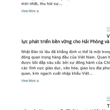
mới nhất, thu hút sự…
Doanh
View More
nghiệp
Duyên
hải
Bắc
D
bộ
V
được
lực phát triển bền vững cho Hải Phòng và
“gỡ
nút
thắt”
Nhật Bản từ lâu đã khẳng định vị thế là một tron
quyết
động quan trọng hàng đầu của Việt Nam. Quan h
toán
được bồi đắp sâu sắc bởi sự đồng hành của Chí
thuế
các lĩnh vực giáo dục, văn hóa, giao lưu địa ph
2025
quan, kim ngạch xuất nhập khẩu Việt…
Việt
View More
Nam
–
Nhật
Bản:
GI
Quan
T
hệ