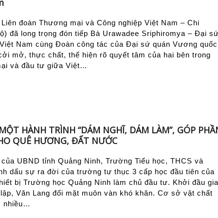
m
, Liên đoàn Thương mại và Công nghiệp Việt Nam – Chi
) đã long trọng đón tiếp Bà Urawadee Sriphiromya – Đại s
 Việt Nam cùng Đoàn công tác của Đại sứ quán Vương quốc
cởi mở, thực chất, thể hiện rõ quyết tâm của hai bên trong
mại và đầu tư giữa Việt…
 MỘT HÀNH TRÌNH “DÁM NGHĨ, DÁM LÀM”, GÓP PHẦ
CHO QUÊ HƯƠNG, ĐẤT NƯỚC
 của UBND tỉnh Quảng Ninh, Trường Tiểu học, THCS và
h dấu sự ra đời của trường tư thục 3 cấp học đầu tiên của
hiết bị Trường học Quảng Ninh làm chủ đầu tư. Khởi đầu gi
 lập, Văn Lang đối mặt muôn vàn khó khăn. Cơ sở vật chất
i, nhiều…