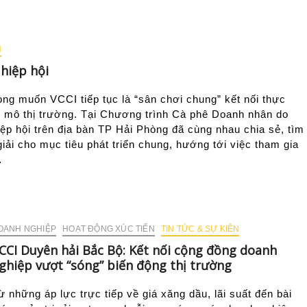
N
 hiệp hội
g muốn VCCI tiếp tục là “sân chơi chung” kết nối thực
uy mô thị trường. Tại Chương trình Cà phê Doanh nhân do
ệp hội trên địa bàn TP Hải Phòng đã cùng nhau chia sẻ, tìm
iải cho mục tiêu phát triển chung, hướng tới việc tham gia
…
OANH NGHIỆP
HOẠT ĐỘNG XÚC TIẾN
TIN TỨC & SỰ KIÊN
CCI Duyên hải Bắc Bộ: Kết nối cộng đồng doanh
ghiệp vượt “sóng” biến động thị trường
ừ những áp lực trực tiếp về giá xăng dầu, lãi suất đến bài