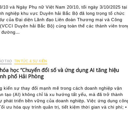
10 và Ngày Phụ nữ Việt Nam 20/10, tối ngày 3/10/2025 tại
h nghiệp khu vực Duyên hải Bắc Bộ đã long trọng tổ chức
 dự của Đại diện Lãnh đạo Liên đoàn Thương mại và Công
(VCCI Duyên hải Bắc Bộ) cùng toàn thể các thành viên tron
ng đường…
ÀO TẠO
TIN TỨC & SỰ KIÊN
hóa học “Chuyển đổi số và ứng dụng AI tăng hiệu
ành phố Hải Phòng
ng kiến sự thay đổi mạnh mẽ trong cách doanh nghiệp vận
ân tạo (AI) không chỉ là xu hướng tất yếu, mà đã trở thành
sự phát triển bền vững của doanh nghiệp. Việc ứng dụng côn
ối ưu hóa quy trình quản trị, tiết kiệm thời gian và chi phí; •