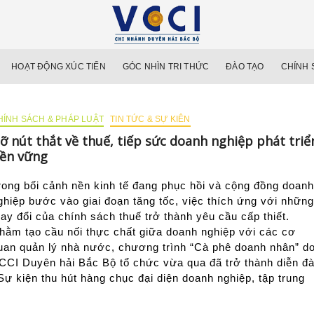
VCCI Duy
ĐẠI DIỆN CỘNG ĐỒNG 
HOẠT ĐỘNG XÚC TIẾN
GÓC NHÌN TRI THỨC
ĐÀO TẠO
CHÍNH 
HÍNH SÁCH & PHÁP LUẬT
TIN TỨC & SỰ KIÊN
ỡ nút thắt về thuế, tiếp sức doanh nghiệp phát triể
ền vững
rong bối cảnh nền kinh tế đang phục hồi và cộng đồng doanh
ghiệp bước vào giai đoạn tăng tốc, việc thích ứng với những
hay đổi của chính sách thuế trở thành yêu cầu cấp thiết.
hằm tạo cầu nối thực chất giữa doanh nghiệp với các cơ
uan quản lý nhà nước, chương trình “Cà phê doanh nhân” d
CCI Duyên hải Bắc Bộ tổ chức vừa qua đã trở thành diễn đ
ự kiện thu hút hàng chục đại diện doanh nghiệp, tập trung