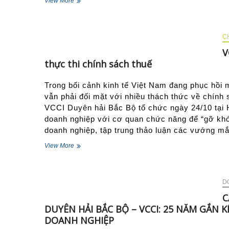
TRƯỜNG
View More
Thái
VĂN
Lan
LANG
tại
–
Việt
20
C
Nam
NĂM
V
KIÊN
thực thi chính sách thuế
ĐỊNH
MỘT
HÀNH
Trong bối cảnh kinh tế Việt Nam đang phục hồi
TRÌNH
vẫn phải đối mặt với nhiều thách thức về chính
“DÁM
VCCI Duyên hải Bắc Bộ tổ chức ngày 24/10 tại H
NGHĨ,
doanh nghiệp với cơ quan chức năng để “gỡ khó”
DÁM
LÀM”,
doanh nghiệp, tập trung thảo luận các vướng m
GÓP
VCCI
View More
PHẦN
Duyên
ĐÀO
hải
TẠO
Bắc
NGUỒN
bộ
D
NHÂN
cùng
LỰC
C
doanh
TRI
DUYÊN HẢI BẮC BỘ – VCCI: 25 NĂM GẮN
nghiệp
THỨC
DOANH NGHIỆP
“gỡ
CHO
khó”