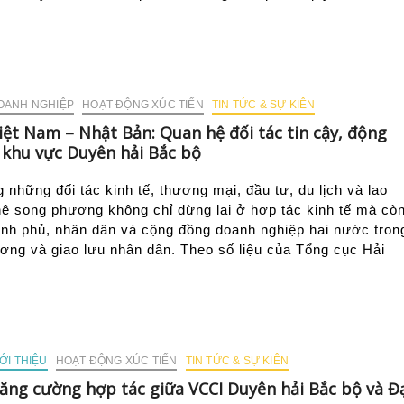
OANH NGHIỆP
HOẠT ĐỘNG XÚC TIẾN
TIN TỨC & SỰ KIÊN
iệt Nam – Nhật Bản: Quan hệ đối tác tin cậy, động
 khu vực Duyên hải Bắc bộ
g những đối tác kinh tế, thương mại, đầu tư, du lịch và lao
ệ song phương không chỉ dừng lại ở hợp tác kinh tế mà cò
nh phủ, nhân dân và cộng đồng doanh nghiệp hai nước tron
ương và giao lưu nhân dân. Theo số liệu của Tổng cục Hải
ỚI THIỆU
HOẠT ĐỘNG XÚC TIẾN
TIN TỨC & SỰ KIÊN
ăng cường hợp tác giữa VCCI Duyên hải Bắc bộ và Đ