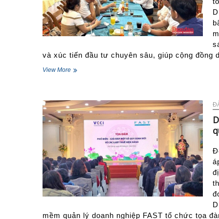
t
hội
D
b
m
s
và xúc tiến đầu tư chuyên sâu, giúp cộng đồng 
VCCI
View More
Duyên
hải
Bắc
Bộ:
Đ
Kết
D
nối
q
cộng
đồng
doanh
Đ
nghiệp
á
vượt
đ
“sóng”
t
biến
động
đ
thị
D
trường
mềm quản lý doanh nghiệp FAST tổ chức tọa đàm