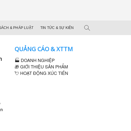
ên Hải Bắc Bộ
DOANH NGHIỆP DUYÊN HẢI BẮC BỘ
SÁCH & PHÁP LUẬT
TIN TỨC & SỰ KIÊN
QUẢNG CÁO & XTTM
n
🏭 DOANH NGHIỆP
🎁 GIỚI THIỆU SẢN PHẨM
💘 HOẠT ĐỘNG XÚC TIẾN
o
àn