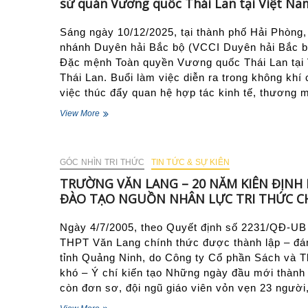
sứ quán Vương quốc Thái Lan tại Việt Na
đối
tác
tin
Sáng ngày 10/12/2025, tại thành phố Hải Phòng
cậy,
nhánh Duyên hải Bắc bộ (VCCI Duyên hải Bắc bộ
động
Đặc mệnh Toàn quyền Vương quốc Thái Lan tại
lực
Thái Lan. Buổi làm việc diễn ra trong không khí 
phát
triển
việc thúc đẩy quan hệ hợp tác kinh tế, thương 
bền
Tăng
View More
vững
cường
cho
hợp
Hải
tác
Phòng
GÓC NHÌN TRI THỨC
giữa
TIN TỨC & SỰ KIÊN
và
VCCI
khu
TRƯỜNG VĂN LANG – 20 NĂM KIÊN ĐỊNH
Duyên
vực
ĐÀO TẠO NGUỒN NHÂN LỰC TRI THỨC 
hải
Duyên
Bắc
hải
bộ
Ngày 4/7/2005, theo Quyết định số 2231/QĐ-UB
Bắc
và
bộ
THPT Văn Lang chính thức được thành lập – đán
Đại
tỉnh Quảng Ninh, do Công ty Cổ phần Sách và T
sứ
khó – Ý chí kiến tạo Những ngày đầu mới thành
quán
Vương
còn đơn sơ, đội ngũ giáo viên vỏn vẹn 23 ngườ
quốc