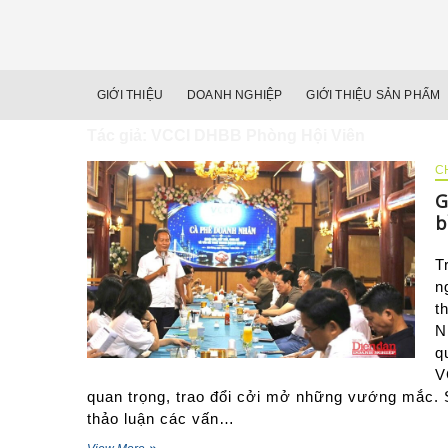
GIỚI THIỆU
DOANH NGHIỆP
GIỚI THIỆU SẢN PHẨM
Tác giả:
VCCI DHBB Phòng Hội Viên
C
G
b
T
n
t
N
q
V
quan trọng, trao đổi cởi mở những vướng mắc. S
thảo luận các vấn…