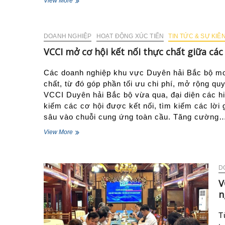
Gỡ
View More
nút
thắt
về
DOANH NGHIỆP
thuế,
HOẠT ĐỘNG XÚC TIẾN
TIN TỨC & SỰ KIÊ
tiếp
VCCI mở cơ hội kết nối thực chất giữa các
sức
doanh
Các doanh nghiệp khu vực Duyên hải Bắc bộ mon
nghiệp
phát
chất, từ đó góp phần tối ưu chi phí, mở rộng q
triển
VCCI Duyên hải Bắc bộ vừa qua, đại diện các hi
bền
kiếm các cơ hội được kết nối, tìm kiếm các lời g
vững
sâu vào chuỗi cung ứng toàn cầu. Tăng cường
VCCI
View More
mở
cơ
hội
kết
D
nối
V
thực
n
chất
giữa
các
T
hiệp