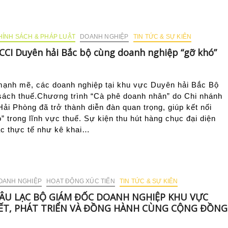
HÍNH SÁCH & PHÁP LUẬT
DOANH NGHIỆP
TIN TỨC & SỰ KIÊN
CCI Duyên hải Bắc bộ cùng doanh nghiệp “gỡ khó”
 mạnh mẽ, các doanh nghiệp tại khu vực Duyên hải Bắc Bộ
 sách thuế.Chương trình “Cà phê doanh nhân” do Chi nhánh
ải Phòng đã trở thành diễn đàn quan trọng, giúp kết nối
 trong lĩnh vực thuế. Sự kiện thu hút hàng chục đại diện
ắc thực tế như kê khai…
OANH NGHIỆP
HOẠT ĐỘNG XÚC TIẾN
TIN TỨC & SỰ KIÊN
ÂU LẠC BỘ GIÁM ĐỐC DOANH NGHIỆP KHU VỰC
 KẾT, PHÁT TRIỂN VÀ ĐỒNG HÀNH CÙNG CỘNG ĐỒNG