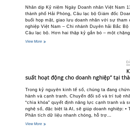
QUÊ
thực
HƯƠNG,
Nhân dịp Kỷ niệm Ngày Doanh nhân Việt Nam 13/
thi
ĐẤT
thành phố Hải Phòng, Câu lạc bộ Giám đốc Doan
chính
NƯỚC
buổi họp mặt, giao lưu doanh nhân với sự tham
sách
thuế
nghiệp Việt Nam – Chi nhánh Duyên hải Bắc Bộ 
Câu lạc bộ. Hơn hai thập kỷ gắn bó – một chặ
CÂU
View More
LẠC
BỘ
GIÁM
ĐỐC
Đ
DOANH
K
NGHIỆP
suất hoạt động cho doanh nghiệp” tại th
KHU
VỰC
DUYÊN
Trong kỷ nguyên kinh tế số, chúng ta đang chứ
HẢI
hành và cạnh tranh. Chuyển đổi số và trí tuệ nh
BẮC
“chìa khóa” quyết định năng lực cạnh tranh và 
BỘ
nghệ số, đặc biệt là AI, sẽ giúp doanh nghiệp: • T
–
VCCI:
Phân tích dữ liệu nhanh chóng, hỗ trợ…
25
Khóa
View More
NĂM
học