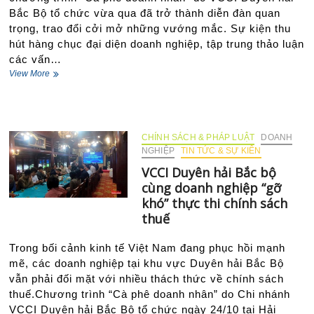
Bắc Bộ tổ chức vừa qua đã trở thành diễn đàn quan
trọng, trao đổi cởi mở những vướng mắc. Sự kiện thu
hút hàng chục đại diện doanh nghiệp, tập trung thảo luận
các vấn…
Gỡ
View More
nút
thắt
về
thuế,
tiếp
CHÍNH SÁCH & PHÁP LUẬT
DOANH
sức
NGHIỆP
TIN TỨC & SỰ KIÊN
doanh
VCCI Duyên hải Bắc bộ
nghiệp
cùng doanh nghiệp “gỡ
phát
triển
khó” thực thi chính sách
bền
thuế
vững
Trong bối cảnh kinh tế Việt Nam đang phục hồi mạnh
mẽ, các doanh nghiệp tại khu vực Duyên hải Bắc Bộ
vẫn phải đối mặt với nhiều thách thức về chính sách
thuế.Chương trình “Cà phê doanh nhân” do Chi nhánh
VCCI Duyên hải Bắc Bộ tổ chức ngày 24/10 tại Hải