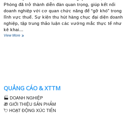
Phòng đã trở thành diễn đàn quan trọng, giúp kết nối
doanh nghiệp với cơ quan chức năng để “gỡ khó” trong
lĩnh vực thuế. Sự kiện thu hút hàng chục đại diện doanh
nghiệp, tập trung thảo luận các vướng mắc thực tế như
kê khai…
VCCI
View More
Duyên
hải
Bắc
bộ
cùng
doanh
nghiệp
“gỡ
khó”
QUẢNG CÁO & XTTM
thực
thi
🏭 DOANH NGHIỆP
chính
sách
🎁 GIỚI THIỆU SẢN PHẨM
thuế
💘 HOẠT ĐỘNG XÚC TIẾN