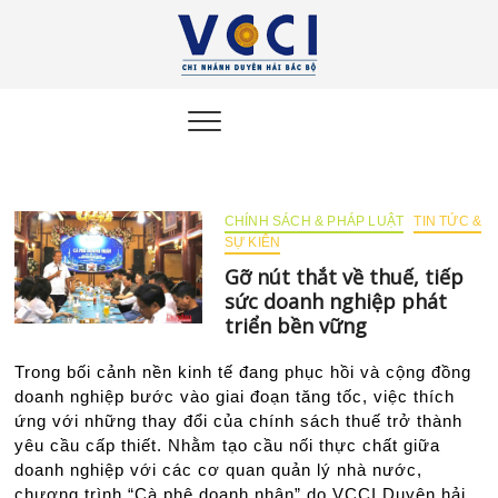
VCCI
ĐẠI DIỆN CỘNG
ĐỒNG DOANH
NGHIỆP DUYÊN HẢI
Duyên
BẮC BỘ
Hải Bắc
Bộ
CHÍNH SÁCH & PHÁP LUẬT
TIN TỨC &
SỰ KIÊN
Gỡ nút thắt về thuế, tiếp
sức doanh nghiệp phát
triển bền vững
Trong bối cảnh nền kinh tế đang phục hồi và cộng đồng
doanh nghiệp bước vào giai đoạn tăng tốc, việc thích
ứng với những thay đổi của chính sách thuế trở thành
yêu cầu cấp thiết. Nhằm tạo cầu nối thực chất giữa
doanh nghiệp với các cơ quan quản lý nhà nước,
chương trình “Cà phê doanh nhân” do VCCI Duyên hải