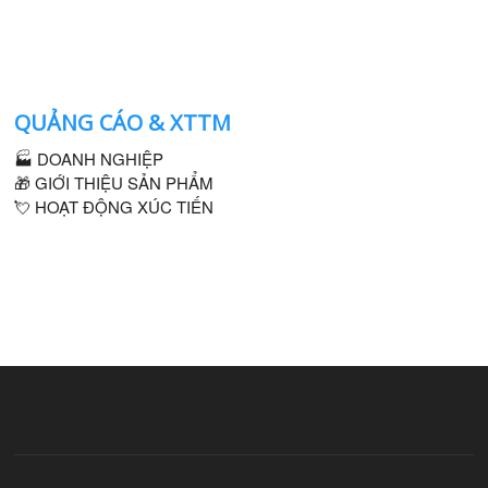
QUẢNG CÁO & XTTM
🏭 DOANH NGHIỆP
🎁 GIỚI THIỆU SẢN PHẨM
💘 HOẠT ĐỘNG XÚC TIẾN