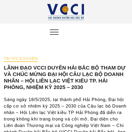
VCCI
ĐẠI DIỆN CỘNG
ĐỒNG DOANH
NGHIỆP DUYÊN HẢI
Duyên
BẮC BỘ
Hải Bắc
Bộ
TIN TỨC & SỰ KIÊN
LÃNH ĐẠO VCCI DUYÊN HẢI BẮC BỘ THAM DỰ
VÀ CHÚC MỪNG ĐẠI HỘI CÂU LẠC BỘ DOANH
NHÂN – HỘI LIÊN LẠC VIỆT KIỀU TP. HẢI
PHÒNG, NHIỆM KỲ 2025 – 2030
Sáng ngày 18/5/2025, tại thành phố Hải Phòng, Đại hội
cấp cơ sở nhiệm kỳ 2025 – 2030 của Câu lạc bộ Doanh
nhân – Hội Liên lạc Việt kiều TP Hải Phòng đã diễn ra
trong không khí trang trọng và cởi mở. Đại diện cho
Liên đoàn Thương mại và Công nghiệp Việt Nam – Chi
nhánh Duyên hải Bắc bộ (VCCI Duyên hải Bắc bộ), ông