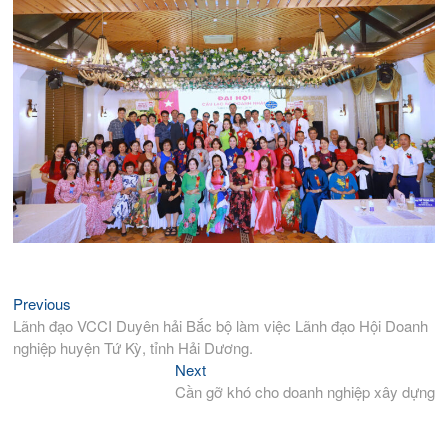
Điều
Previous
Previous
post:
Lãnh đạo VCCI Duyên hải Bắc bộ làm việc Lãnh đạo Hội Doanh
hướng
nghiệp huyện Tứ Kỳ, tỉnh Hải Dương.
bài
Next
Next
viết
post:
Cần gỡ khó cho doanh nghiệp xây dựng