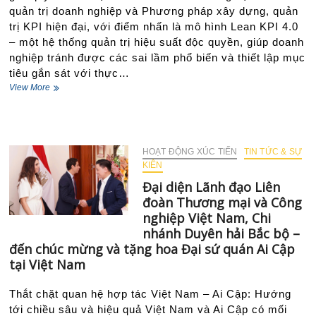
quản trị doanh nghiệp và Phương pháp xây dựng, quản
tế
địa
trị KPI hiện đại, với điểm nhấn là mô hình Lean KPI 4.0
phương
– một hệ thống quản trị hiệu suất độc quyền, giúp doanh
nghiệp tránh được các sai lầm phổ biến và thiết lập mục
tiêu gắn sát với thực…
Tọa
View More
đàm
“Giải
pháp
quản
trị
HOẠT ĐỘNG XÚC TIẾN
TIN TỨC & SỰ
hiệu
KIÊN
quả:
Đại diện Lãnh đạo Liên
Quản
đoàn Thương mại và Công
trị
tinh
nghiệp Việt Nam, Chi
gọn
nhánh Duyên hải Bắc bộ –
(LEAN
đến chúc mừng và tặng hoa Đại sứ quán Ai Cập
4.0)
tại Việt Nam
&
Phương
pháp
Thắt chặt quan hệ hợp tác Việt Nam – Ai Cập: Hướng
xây
tới chiều sâu và hiệu quả Việt Nam và Ai Cập có mối
dựng