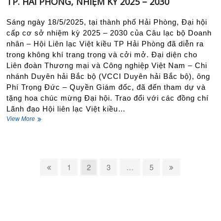
TP. HẢI PHÒNG, NHIỆM KỲ 2025 – 2030
Sáng ngày 18/5/2025, tại thành phố Hải Phòng, Đại hội
cấp cơ sở nhiệm kỳ 2025 – 2030 của Câu lạc bộ Doanh
nhân – Hội Liên lạc Việt kiều TP Hải Phòng đã diễn ra
trong không khí trang trọng và cởi mở. Đại diện cho
Liên đoàn Thương mại và Công nghiệp Việt Nam – Chi
nhánh Duyên hải Bắc bộ (VCCI Duyên hải Bắc bộ), ông
Phí Trọng Đức – Quyền Giám đốc, đã đến tham dự và
tặng hoa chúc mừng Đại hội. Trao đổi với các đồng chí
Lãnh đạo Hội liên lạc Việt kiều…
LÃNH
View More
ĐẠO
VCCI
DUYÊN
HẢI
Phân
BẮC
Previous
Page
Page
Page
Page
Next
1
2
3
…
5
BỘ
trang
page
page
THAM
bài
DỰ
VÀ
viết
CHÚC
MỪNG