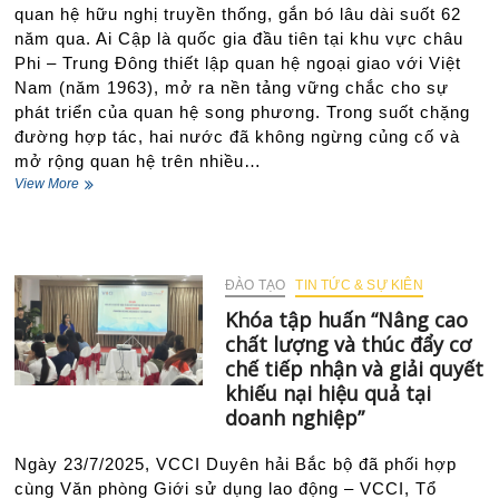
quan hệ hữu nghị truyền thống, gắn bó lâu dài suốt 62
KPI
năm qua. Ai Cập là quốc gia đầu tiên tại khu vực châu
tối
ưu
Phi – Trung Đông thiết lập quan hệ ngoại giao với Việt
nhất
Nam (năm 1963), mở ra nền tảng vững chắc cho sự
hiện
phát triển của quan hệ song phương. Trong suốt chặng
nay”
đường hợp tác, hai nước đã không ngừng củng cố và
mở rộng quan hệ trên nhiều…
Đại
View More
diện
Lãnh
đạo
Liên
đoàn
ĐÀO TẠO
TIN TỨC & SỰ KIÊN
Thương
Khóa tập huấn “Nâng cao
mại
chất lượng và thúc đẩy cơ
và
Công
chế tiếp nhận và giải quyết
nghiệp
khiếu nại hiệu quả tại
Việt
doanh nghiệp”
Nam,
Chi
Ngày 23/7/2025, VCCI Duyên hải Bắc bộ đã phối hợp
nhánh
Duyên
cùng Văn phòng Giới sử dụng lao động – VCCI, Tổ