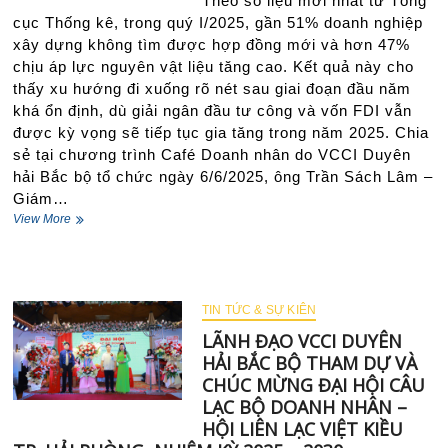
Theo số liệu mới nhất từ Tổng
Thương
cục Thống kê, trong quý I/2025, gần 51% doanh nghiệp
gia
xây dựng không tìm được hợp đồng mới và hơn 47%
Đài
chịu áp lực nguyên vật liệu tăng cao. Kết quả này cho
Loan
tại
thấy xu hướng đi xuống rõ nét sau giai đoạn đầu năm
Hải
khá ổn định, dù giải ngân đầu tư công và vốn FDI vẫn
Phòng
được kỳ vọng sẽ tiếp tục gia tăng trong năm 2025. Chia
sẻ tại chương trình Café Doanh nhân do VCCI Duyên
hải Bắc bộ tổ chức ngày 6/6/2025, ông Trần Sách Lâm –
Giám…
Cần
View More
gỡ
khó
cho
doanh
nghiệp
TIN TỨC & SỰ KIÊN
xây
LÃNH ĐẠO VCCI DUYÊN
dựng
HẢI BẮC BỘ THAM DỰ VÀ
CHÚC MỪNG ĐẠI HỘI CÂU
LẠC BỘ DOANH NHÂN –
HỘI LIÊN LẠC VIỆT KIỀU