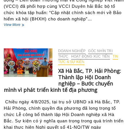
(VCCI) đã phối hợp cùng VCCI Duyên hải Bắc bộ tổ
chức khóa tập huấn: “Cập nhật chính sách mới về Bảo
hiểm xã hội (BHXH) cho doanh nghiệp”…
Doanh
View More
nghiệp
cần
chủ
động
nắm
DOANH NGHIỆP
GÓC NHÌN TRI
bắt
THỨC
HOẠT ĐỘNG XÚC TIẾN
TIN
chính
TỨC & SỰ KIÊN
sách
Xã Hà Bắc, TP. Hải Phòng:
mới
Thành lập Hội Doanh
về
Bảo
nghiệp – Bước chuyển
hiểm
mình vì phát triển kinh tế địa phương
xã
hội
Chiều ngày 4/8/2025, tại trụ sở UBND xã Hà Bắc, TP.
Hải Phòng, chính quyền địa phương đã long trọng tổ
chức Lễ công bố thành lập Hội Doanh nghiệp xã Hà
Bắc. Sự kiện có ý nghĩa quan trọng trong quá trình triển
khai thực hiện Nghị quyết số 41-NQ/TW ngày