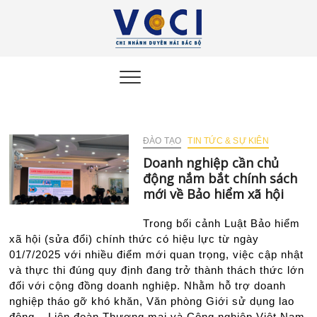
VCCI
ĐẠI DIỆN CỘNG
ĐỒNG DOANH
NGHIỆP DUYÊN HẢI
Duyên
BẮC BỘ
Hải Bắc
Bộ
ĐÀO TẠO
TIN TỨC & SỰ KIÊN
Doanh nghiệp cần chủ
động nắm bắt chính sách
mới về Bảo hiểm xã hội
Trong bối cảnh Luật Bảo hiểm
xã hội (sửa đổi) chính thức có hiệu lực từ ngày
01/7/2025 với nhiều điểm mới quan trọng, việc cập nhật
và thực thi đúng quy định đang trở thành thách thức lớn
đối với cộng đồng doanh nghiệp. Nhằm hỗ trợ doanh
nghiệp tháo gỡ khó khăn, Văn phòng Giới sử dụng lao
động – Liên đoàn Thương mại và Công nghiệp Việt Nam