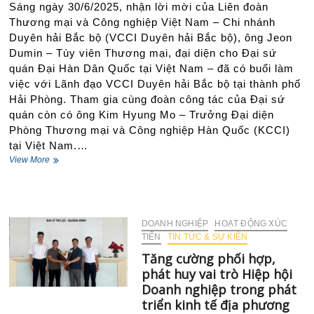
Sáng ngày 30/6/2025, nhận lời mời của Liên đoàn
giải
quyết
Thương mại và Công nghiệp Việt Nam – Chi nhánh
khiếu
Duyên hải Bắc bộ (VCCI Duyên hải Bắc bộ), ông Jeon
nại
Dumin – Tùy viên Thương mại, đại diện cho Đại sứ
hiệu
quán Đại Hàn Dân Quốc tại Việt Nam – đã có buổi làm
quả
tại
việc với Lãnh đạo VCCI Duyên hải Bắc bộ tại thành phố
doanh
Hải Phòng. Tham gia cùng đoàn công tác của Đại sứ
nghiệp”
quán còn có ông Kim Hyung Mo – Trưởng Đại diện
Phòng Thương mại và Công nghiệp Hàn Quốc (KCCI)
tại Việt Nam.…
Tăng
View More
cường
hợp
tác
Việt
–
DOANH NGHIỆP
HOẠT ĐỘNG XÚC
Hàn:
TIẾN
TIN TỨC & SỰ KIÊN
VCCI
Tăng cường phối hợp,
Duyên
phát huy vai trò Hiệp hội
hải
Bắc
Doanh nghiệp trong phát
bộ
triển kinh tế địa phương
làm