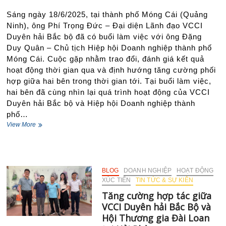
việc
Sáng ngày 18/6/2025, tại thành phố Móng Cái (Quảng
với
Ninh), ông Phí Trọng Đức – Đại diện Lãnh đạo VCCI
Đại
sứ
Duyên hải Bắc bộ đã có buổi làm việc với ông Đặng
quán
Duy Quân – Chủ tịch Hiệp hội Doanh nghiệp thành phố
Đại
Móng Cái. Cuộc gặp nhằm trao đổi, đánh giá kết quả
Hàn
hoạt động thời gian qua và định hướng tăng cường phối
Dân
Quốc
hợp giữa hai bên trong thời gian tới. Tại buổi làm việc,
tại
hai bên đã cùng nhìn lại quá trình hoạt động của VCCI
Việt
Duyên hải Bắc bộ và Hiệp hội Doanh nghiệp thành
Nam
phố…
Tăng
View More
cường
phối
hợp,
phát
huy
BLOG
DOANH NGHIỆP
HOẠT ĐỘNG
vai
XÚC TIẾN
TIN TỨC & SỰ KIÊN
trò
Tăng cường hợp tác giữa
Hiệp
VCCI Duyên hải Bắc Bộ và
hội
Doanh
Hội Thương gia Đài Loan
nghiệp