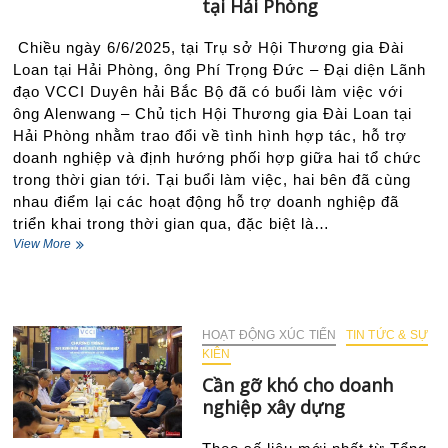
tại Hải Phòng
trong
phát
Chiều ngày 6/6/2025, tại Trụ sở Hội Thương gia Đài
triển
Loan tại Hải Phòng, ông Phí Trọng Đức – Đại diện Lãnh
kinh
tế
đạo VCCI Duyên hải Bắc Bộ đã có buổi làm việc với
địa
ông Alenwang – Chủ tịch Hội Thương gia Đài Loan tại
phương
Hải Phòng nhằm trao đổi về tình hình hợp tác, hỗ trợ
doanh nghiệp và định hướng phối hợp giữa hai tổ chức
trong thời gian tới. Tại buổi làm việc, hai bên đã cùng
nhau điểm lại các hoạt động hỗ trợ doanh nghiệp đã
triển khai trong thời gian qua, đặc biệt là…
Tăng
View More
cường
hợp
tác
giữa
VCCI
HOẠT ĐỘNG XÚC TIẾN
TIN TỨC & SỰ
Duyên
KIÊN
hải
Cần gỡ khó cho doanh
Bắc
nghiệp xây dựng
Bộ
và
Hội