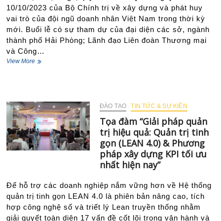
10/10/2023 của Bộ Chính trị về xây dựng và phát huy
vai trò của đội ngũ doanh nhân Việt Nam trong thời kỳ
mới. Buổi lễ có sự tham dự của đại diện các sở, ngành
thành phố Hải Phòng; Lãnh đạo Liên đoàn Thương mại
và Công…
Xã
View More
Hà
Bắc,
TP.
Hải
Phòng:
ĐÀO TẠO
TIN TỨC & SỰ KIÊN
Thành
Tọa đàm “Giải pháp quản
lập
trị hiệu quả: Quản trị tinh
Hội
Doanh
gọn (LEAN 4.0) & Phương
nghiệp
pháp xây dựng KPI tối ưu
–
nhất hiện nay”
Bước
chuyển
Để hỗ trợ các doanh nghiệp nắm vững hơn về Hệ thống
mình
vì
quản trị tinh gọn LEAN 4.0 là phiên bản nâng cao, tích
phát
hợp công nghệ số và triết lý Lean truyền thống nhằm
triển
giải quyết toàn diện 17 vấn đề cốt lõi trong vận hành và
kinh