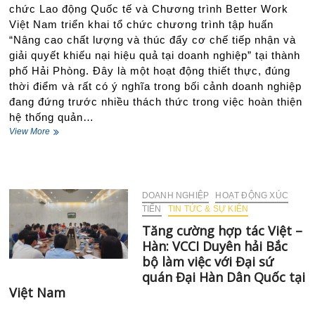
hải
chức Lao động Quốc tế và Chương trình Better Work
Bắc
Việt Nam triển khai tổ chức chương trình tập huấn
bộ
“Nâng cao chất lượng và thúc đẩy cơ chế tiếp nhận và
–
đến
giải quyết khiếu nại hiệu quả tại doanh nghiệp” tại thành
chúc
phố Hải Phòng. Đây là một hoạt động thiết thực, đúng
mừng
thời điểm và rất có ý nghĩa trong bối cảnh doanh nghiệp
và
đang đứng trước nhiều thách thức trong việc hoàn thiện
tặng
hệ thống quản…
hoa
Đại
Khóa
View More
sứ
tập
quán
huấn
Ai
“Nâng
Cập
cao
tại
chất
DOANH NGHIỆP
HOẠT ĐỘNG XÚC
Việt
lượng
TIẾN
TIN TỨC & SỰ KIÊN
Nam
và
Tăng cường hợp tác Việt –
thúc
Hàn: VCCI Duyên hải Bắc
đẩy
cơ
bộ làm việc với Đại sứ
chế
quán Đại Hàn Dân Quốc tại
tiếp
Việt Nam
nhận
và